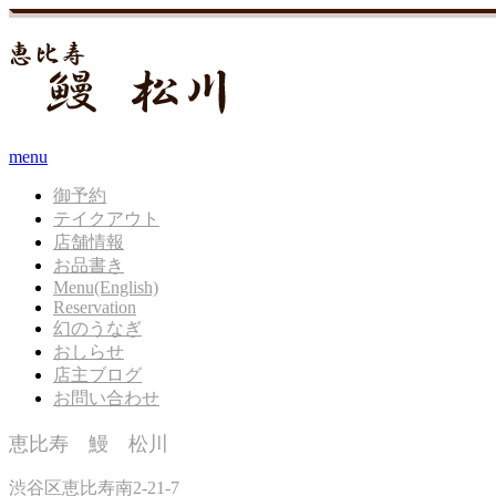
menu
御予約
テイクアウト
店舗情報
お品書き
Menu(English)
Reservation
幻のうなぎ
おしらせ
店主ブログ
お問い合わせ
恵比寿 鰻 松川
渋谷区恵比寿南2-21-7