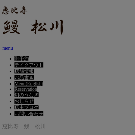
menu
御予約
テイクアウト
店舗情報
お品書き
Menu(English)
Reservation
幻のうなぎ
おしらせ
店主ブログ
お問い合わせ
恵比寿 鰻 松川