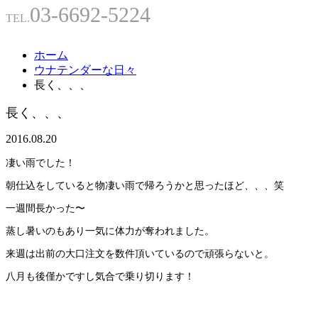
03-6692-5224
TEL.
ホーム
ウナテンダーな日々
長く、、、
長く、、、
2016.08.20
凄い雨でした！
朝仕込をしていると物凄い雨で帰ろうかと思ったほど、、、笑
一週間長かった〜
蒸し暑いのもあり一気に体力が奪われました。
来週は出前の大口注文を数件頂いているので頑張らないと。
八月も後僅かですし気合で乗り切ります！