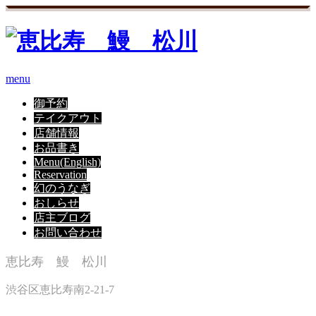
menu
御予約
テイクアウト
店舗情報
お品書き
Menu(English)
Reservation
幻のうなぎ
おしらせ
店主ブログ
お問い合わせ
恵比寿 鰻 松川
渋谷区恵比寿南2-21-7