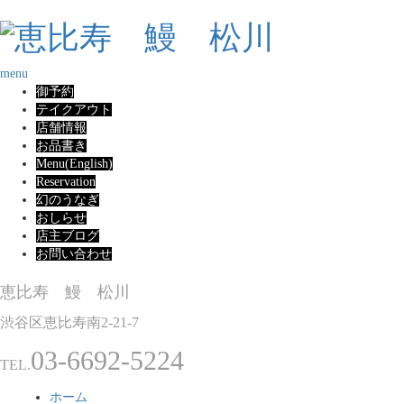
menu
御予約
テイクアウト
店舗情報
お品書き
Menu(English)
Reservation
幻のうなぎ
おしらせ
店主ブログ
お問い合わせ
恵比寿 鰻 松川
渋谷区恵比寿南2-21-7
03-6692-5224
TEL.
ホーム