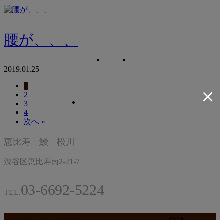
腰が、、、
2019.01.25
1
2
3
4
次へ »
恵比寿 鰻 松川
渋谷区恵比寿南2-21-7
03-6692-5224
TEL.