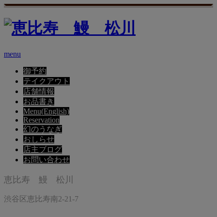
menu
御予約
テイクアウト
店舗情報
お品書き
Menu(English)
Reservation
幻のうなぎ
おしらせ
店主ブログ
お問い合わせ
恵比寿 鰻 松川
渋谷区恵比寿南2-21-7