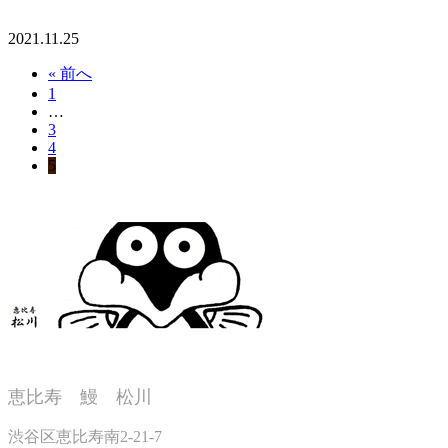
2021.11.25
« 前へ
1
…
3
4
5
恵比寿 鰻 松川
渋谷区恵比寿南2-21-7