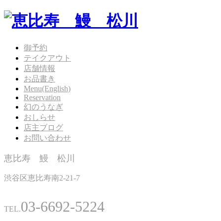
御予約
テイクアウト
店舗情報
お品書き
Menu(English)
Reservation
幻のうなぎ
おしらせ
店主ブログ
お問い合わせ
恵比寿 鰻 松川
渋谷区恵比寿南2-21-7
03-6692-5224
TEL.