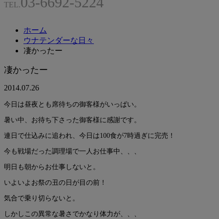
03-6692-5224
TEL.
ホーム
ウナテンダーな日々
凄かったー
凄かったー
2014.07.26
今日は昼夜とも席待ちの御客様がいっぱい。
暑い中、お待ち下さった御客様に感謝です。
連日で仕込みに追われ、今日は100食が7時過ぎに完売！
今も戦場だった調理場で一人お仕事中、、、
明日も朝からお仕事しないと。
いよいよお祭の丑の日が目の前！
気合で乗り切らないと。
しかしこの異常な暑さでかなり体力が、、、