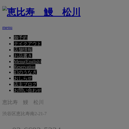
menu
御予約
テイクアウト
店舗情報
お品書き
Menu(English)
Reservation
幻のうなぎ
おしらせ
店主ブログ
お問い合わせ
恵比寿 鰻 松川
渋谷区恵比寿南2-21-7