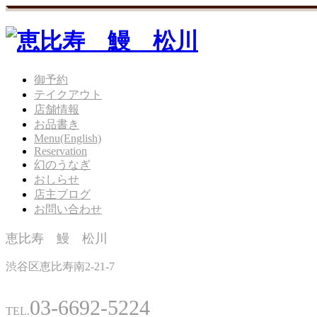
御予約
テイクアウト
店舗情報
お品書き
Menu(English)
Reservation
幻のうなぎ
おしらせ
店主ブログ
お問い合わせ
恵比寿 鰻 松川
渋谷区恵比寿南2-21-7
03-6692-5224
TEL.