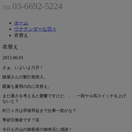
03-6692-5224
TEL.
ホーム
ウナテンダーな日々
衣替え
衣替え
2015.06.01
さぁ、いよいよ六月！
鰻屋さんの繁忙期突入。
暖簾も夏用の白に衣替え。
まだ暑さを考えると憂鬱ですけど、、、一段ヤル気スイッチを上げ
ないと？
約三ヶ月は早寝早起きで仕事一筋かな？
季節労働者です？笑
今日も沢山の御客様の御来店に感謝！