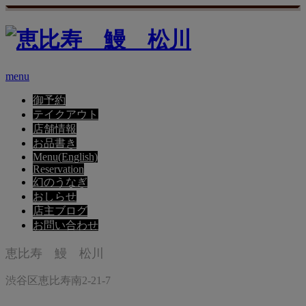
menu
御予約
テイクアウト
店舗情報
お品書き
Menu(English)
Reservation
幻のうなぎ
おしらせ
店主ブログ
お問い合わせ
恵比寿 鰻 松川
渋谷区恵比寿南2-21-7