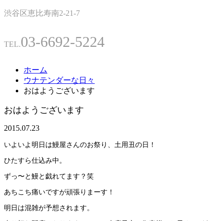
渋谷区恵比寿南2-21-7
03-6692-5224
TEL.
ホーム
ウナテンダーな日々
おはようございます
おはようございます
2015.07.23
いよいよ明日は鰻屋さんのお祭り、土用丑の日！
ひたすら仕込み中。
ずっ〜と鰻と戯れてます？笑
あちこち痛いですが頑張りまーす！
明日は混雑が予想されます。