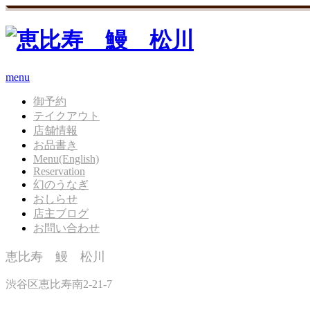
menu
御予約
テイクアウト
店舗情報
お品書き
Menu(English)
Reservation
幻のうなぎ
おしらせ
店主ブログ
お問い合わせ
恵比寿 鰻 松川
渋谷区恵比寿南2-21-7