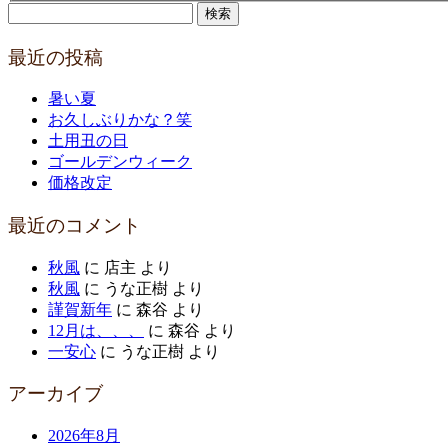
検
索:
最近の投稿
暑い夏
お久しぶりかな？笑
土用丑の日
ゴールデンウィーク
価格改定
最近のコメント
秋風
に
店主
より
秋風
に
うな正樹
より
謹賀新年
に
森谷
より
12月は、、、
に
森谷
より
一安心
に
うな正樹
より
アーカイブ
2026年8月