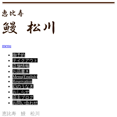
menu
御予約
テイクアウト
店舗情報
お品書き
Menu(English)
Reservation
幻のうなぎ
おしらせ
店主ブログ
お問い合わせ
恵比寿 鰻 松川