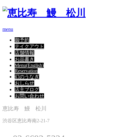
menu
御予約
テイクアウト
店舗情報
お品書き
Menu(English)
Reservation
幻のうなぎ
おしらせ
店主ブログ
お問い合わせ
恵比寿 鰻 松川
渋谷区恵比寿南2-21-7