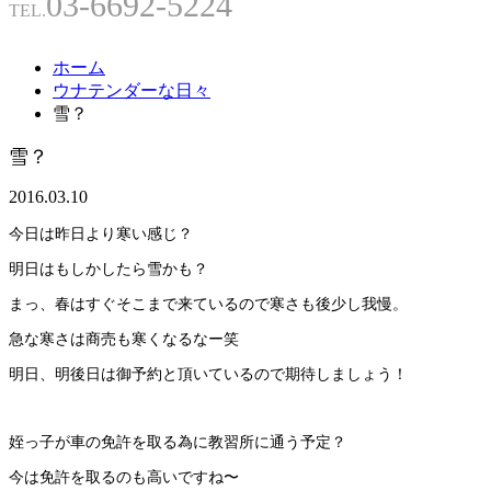
03-6692-5224
TEL.
ホーム
ウナテンダーな日々
雪？
雪？
2016.03.10
今日は昨日より寒い感じ？
明日はもしかしたら雪かも？
まっ、春はすぐそこまで来ているので寒さも後少し我慢。
急な寒さは商売も寒くなるなー笑
明日、明後日は御予約と頂いているので期待しましょう！
姪っ子が車の免許を取る為に教習所に通う予定？
今は免許を取るのも高いですね〜