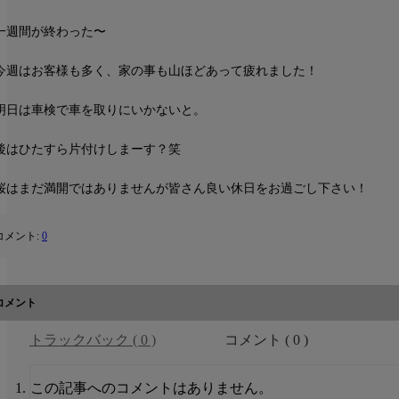
一週間が終わった〜
今週はお客様も多く、家の事も山ほどあって疲れました！
明日は車検で車を取りにいかないと。
後はひたすら片付けしまーす？笑
桜はまだ満開ではありませんが皆さん良い休日をお過ごし下さい！
コメント:
0
コメント
トラックバック ( 0 )
コメント ( 0 )
この記事へのコメントはありません。