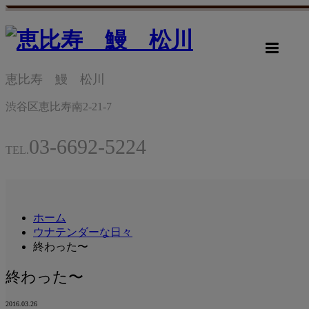
m
恵比寿 鰻 松川
渋谷区恵比寿南2-21-7
03-6692-5224
TEL.
ホーム
ウナテンダーな日々
終わった〜
終わった〜
2016.03.26