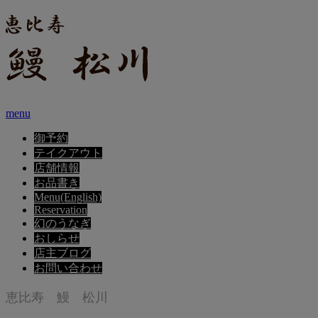
menu
御予約
テイクアウト
店舗情報
お品書き
Menu(English)
Reservation
幻のうなぎ
おしらせ
店主ブログ
お問い合わせ
恵比寿 鰻 松川