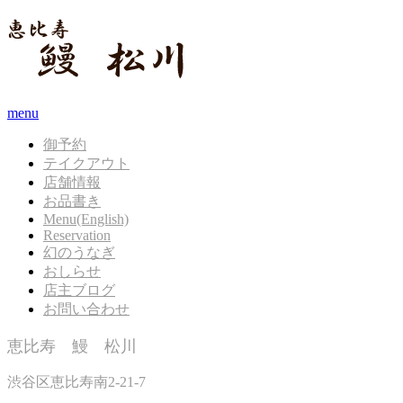
menu
御予約
テイクアウト
店舗情報
お品書き
Menu(English)
Reservation
幻のうなぎ
おしらせ
店主ブログ
お問い合わせ
恵比寿 鰻 松川
渋谷区恵比寿南2-21-7