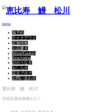
menu
御予約
テイクアウト
店舗情報
お品書き
Menu(English)
Reservation
幻のうなぎ
おしらせ
店主ブログ
お問い合わせ
恵比寿 鰻 松川
渋谷区恵比寿南2-21-7