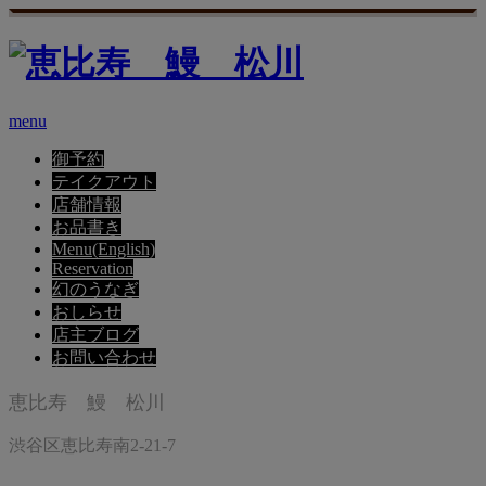
menu
御予約
テイクアウト
店舗情報
お品書き
Menu(English)
Reservation
幻のうなぎ
おしらせ
店主ブログ
お問い合わせ
恵比寿 鰻 松川
渋谷区恵比寿南2-21-7