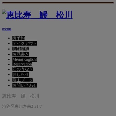
menu
御予約
テイクアウト
店舗情報
お品書き
Menu(English)
Reservation
幻のうなぎ
おしらせ
店主ブログ
お問い合わせ
恵比寿 鰻 松川
渋谷区恵比寿南2-21-7