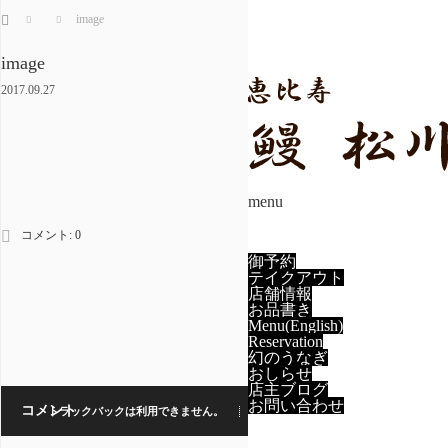
ホーム
image
image
2017.09.27
menu
コメント:
0
御予約
テイクアウト
店舗情報
お品書き
Menu(English)
Reservation
幻のうなぎ
おしらせ
店主ブログ
お問い合わせ
コメント
トラックバックは利用できません。
コメント (0)