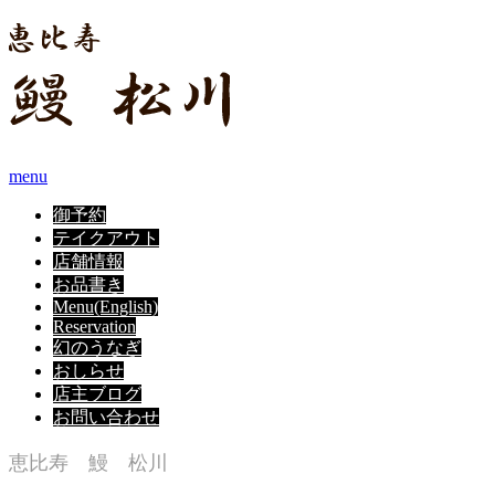
menu
御予約
テイクアウト
店舗情報
お品書き
Menu(English)
Reservation
幻のうなぎ
おしらせ
店主ブログ
お問い合わせ
恵比寿 鰻 松川