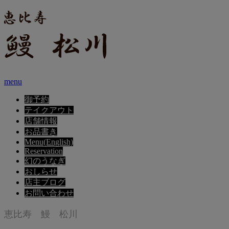
menu
御予約
テイクアウト
店舗情報
お品書き
Menu(English)
Reservation
幻のうなぎ
おしらせ
店主ブログ
お問い合わせ
恵比寿 鰻 松川