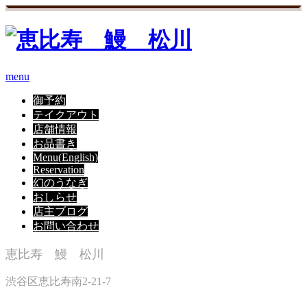
menu
御予約
テイクアウト
店舗情報
お品書き
Menu(English)
Reservation
幻のうなぎ
おしらせ
店主ブログ
お問い合わせ
恵比寿 鰻 松川
渋谷区恵比寿南2-21-7