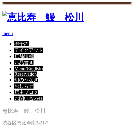
menu
御予約
テイクアウト
店舗情報
お品書き
Menu(English)
Reservation
幻のうなぎ
おしらせ
店主ブログ
お問い合わせ
恵比寿 鰻 松川
渋谷区恵比寿南2-21-7