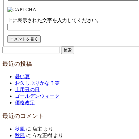
上に表示された文字を入力してください。
検
索:
最近の投稿
暑い夏
お久しぶりかな？笑
土用丑の日
ゴールデンウィーク
価格改定
最近のコメント
秋風
に
店主
より
秋風
に
うな正樹
より