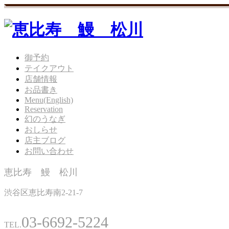
御予約
テイクアウト
店舗情報
お品書き
Menu(English)
Reservation
幻のうなぎ
おしらせ
店主ブログ
お問い合わせ
恵比寿 鰻 松川
渋谷区恵比寿南2-21-7
03-6692-5224
TEL.