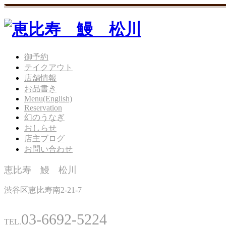
御予約
テイクアウト
店舗情報
お品書き
Menu(English)
Reservation
幻のうなぎ
おしらせ
店主ブログ
お問い合わせ
恵比寿 鰻 松川
渋谷区恵比寿南2-21-7
03-6692-5224
TEL.