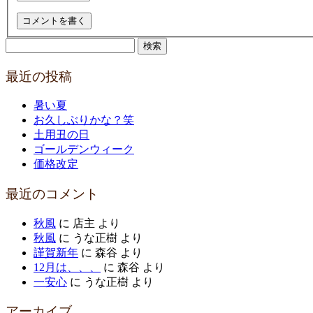
検
索:
最近の投稿
暑い夏
お久しぶりかな？笑
土用丑の日
ゴールデンウィーク
価格改定
最近のコメント
秋風
に
店主
より
秋風
に
うな正樹
より
謹賀新年
に
森谷
より
12月は、、、
に
森谷
より
一安心
に
うな正樹
より
アーカイブ