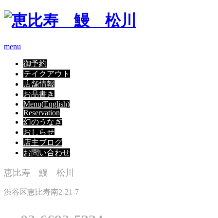
menu
御予約
テイクアウト
店舗情報
お品書き
Menu(English)
Reservation
幻のうなぎ
おしらせ
店主ブログ
お問い合わせ
恵比寿 鰻 松川
渋谷区恵比寿南2-21-7