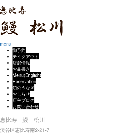
menu
御予約
テイクアウト
店舗情報
お品書き
Menu(English)
Reservation
幻のうなぎ
おしらせ
店主ブログ
お問い合わせ
恵比寿 鰻 松川
渋谷区恵比寿南2-21-7