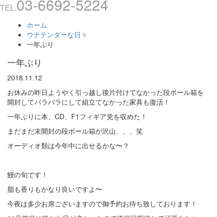
03-6692-5224
TEL.
ホーム
ウナテンダーな日々
一年ぶり
一年ぶり
2018.11.12
お休みの昨日ようやく引っ越し後片付けてなかった段ボール箱を
開封してバラバラにして組立てなかった家具も復活！
一年ぶりに本、CD、F1フィギア党を収めた！
まだまだ未開封の段ボール箱が沢山、、、笑
オーディオ類は今年中に出せるかな〜？
鰻の旬です！
脂も香りもかなり良いですよ〜
今夜は多少お席ございますので御予約お待ち致しております！