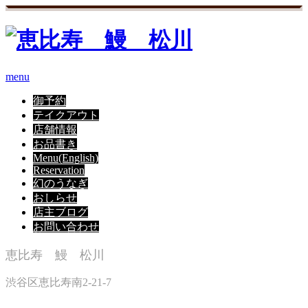
menu
御予約
テイクアウト
店舗情報
お品書き
Menu(English)
Reservation
幻のうなぎ
おしらせ
店主ブログ
お問い合わせ
恵比寿 鰻 松川
渋谷区恵比寿南2-21-7