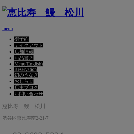
menu
御予約
テイクアウト
店舗情報
お品書き
Menu(English)
Reservation
幻のうなぎ
おしらせ
店主ブログ
お問い合わせ
恵比寿 鰻 松川
渋谷区恵比寿南2-21-7