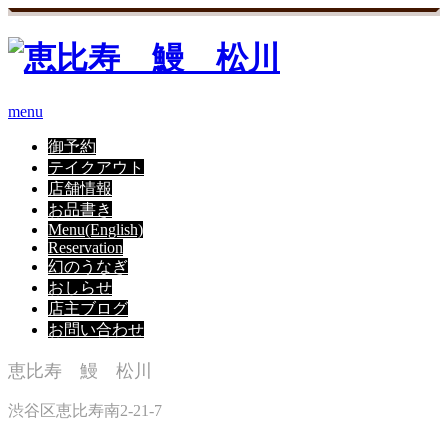
menu
御予約
テイクアウト
店舗情報
お品書き
Menu(English)
Reservation
幻のうなぎ
おしらせ
店主ブログ
お問い合わせ
恵比寿 鰻 松川
渋谷区恵比寿南2-21-7