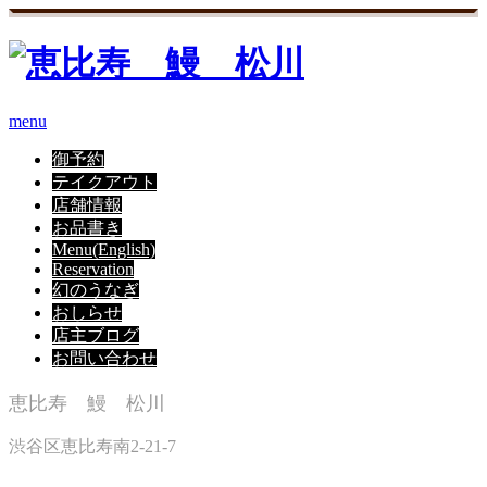
menu
御予約
テイクアウト
店舗情報
お品書き
Menu(English)
Reservation
幻のうなぎ
おしらせ
店主ブログ
お問い合わせ
恵比寿 鰻 松川
渋谷区恵比寿南2-21-7