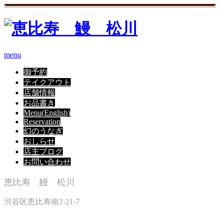
menu
御予約
テイクアウト
店舗情報
お品書き
Menu(English)
Reservation
幻のうなぎ
おしらせ
店主ブログ
お問い合わせ
恵比寿 鰻 松川
渋谷区恵比寿南2-21-7