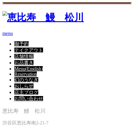
menu
御予約
テイクアウト
店舗情報
お品書き
Menu(English)
Reservation
幻のうなぎ
おしらせ
店主ブログ
お問い合わせ
恵比寿 鰻 松川
渋谷区恵比寿南2-21-7