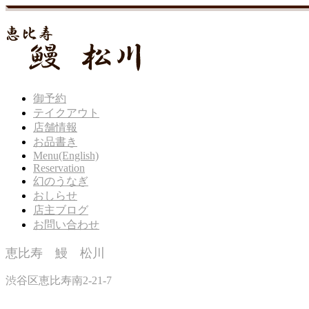
御予約
テイクアウト
店舗情報
お品書き
Menu(English)
Reservation
幻のうなぎ
おしらせ
店主ブログ
お問い合わせ
恵比寿 鰻 松川
渋谷区恵比寿南2-21-7