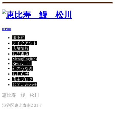
menu
御予約
テイクアウト
店舗情報
お品書き
Menu(English)
Reservation
幻のうなぎ
おしらせ
店主ブログ
お問い合わせ
恵比寿 鰻 松川
渋谷区恵比寿南2-21-7