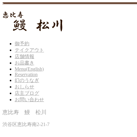
御予約
テイクアウト
店舗情報
お品書き
Menu(English)
Reservation
幻のうなぎ
おしらせ
店主ブログ
お問い合わせ
恵比寿 鰻 松川
渋谷区恵比寿南2-21-7