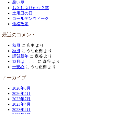
暑い夏
お久しぶりかな？笑
土用丑の日
ゴールデンウィーク
価格改定
最近のコメント
秋風
に
店主
より
秋風
に
うな正樹
より
謹賀新年
に
森谷
より
12月は、、、
に
森谷
より
一安心
に
うな正樹
より
アーカイブ
2026年8月
2026年4月
2023年7月
2023年4月
2023年2月