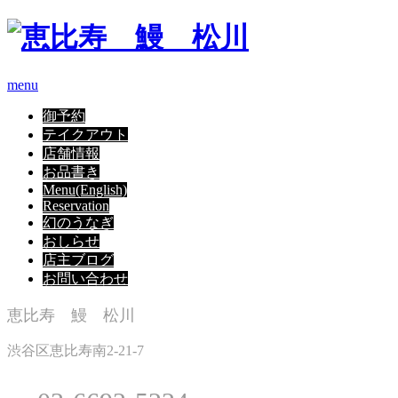
menu
御予約
テイクアウト
店舗情報
お品書き
Menu(English)
Reservation
幻のうなぎ
おしらせ
店主ブログ
お問い合わせ
恵比寿 鰻 松川
渋谷区恵比寿南2-21-7