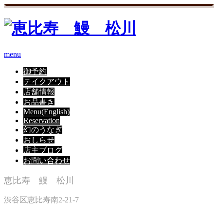
menu
御予約
テイクアウト
店舗情報
お品書き
Menu(English)
Reservation
幻のうなぎ
おしらせ
店主ブログ
お問い合わせ
恵比寿 鰻 松川
渋谷区恵比寿南2-21-7