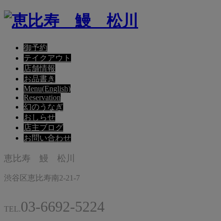
御予約
テイクアウト
店舗情報
お品書き
Menu(English)
Reservation
幻のうなぎ
おしらせ
店主ブログ
お問い合わせ
恵比寿 鰻 松川
渋谷区恵比寿南2-21-7
03-6692-5224
TEL.