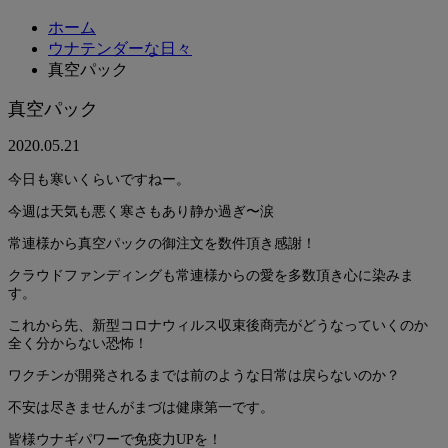
ホーム
ウナテンダーな日々
真空パック
真空パック
2020.05.21
今日も寒いくらいですねー。
今週は天気も悪く寒さもあり静か過ぎ〜涙
常連様から真空パックの御注文を数件頂き感謝！
クラウドファンディングも常連様からの愛を多数頂き心に染みま
す。
これから先、新型コロナウィルス収束後商売がどうなっていくのか
全く分からない恐怖！
ワクチンが開発されるまでは前のような日常は戻らないのか？
不安は尽きませんがまづは健康第一です。
皆様ウナギパワーで免疫力UPを！