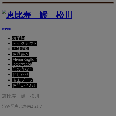
menu
御予約
テイクアウト
店舗情報
お品書き
Menu(English)
Reservation
幻のうなぎ
おしらせ
店主ブログ
お問い合わせ
恵比寿 鰻 松川
渋谷区恵比寿南2-21-7