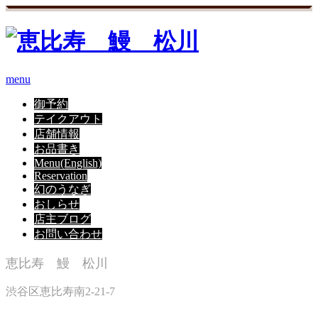
menu
御予約
テイクアウト
店舗情報
お品書き
Menu(English)
Reservation
幻のうなぎ
おしらせ
店主ブログ
お問い合わせ
恵比寿 鰻 松川
渋谷区恵比寿南2-21-7