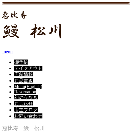
menu
御予約
テイクアウト
店舗情報
お品書き
Menu(English)
Reservation
幻のうなぎ
おしらせ
店主ブログ
お問い合わせ
恵比寿 鰻 松川