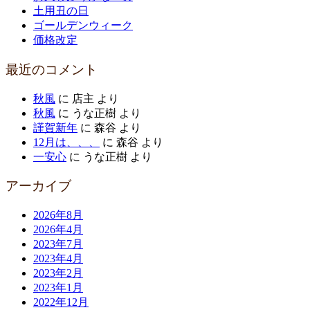
土用丑の日
ゴールデンウィーク
価格改定
最近のコメント
秋風
に
店主
より
秋風
に
うな正樹
より
謹賀新年
に
森谷
より
12月は、、、
に
森谷
より
一安心
に
うな正樹
より
アーカイブ
2026年8月
2026年4月
2023年7月
2023年4月
2023年2月
2023年1月
2022年12月