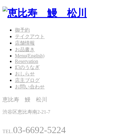
御予約
テイクアウト
店舗情報
お品書き
Menu(English)
Reservation
幻のうなぎ
おしらせ
店主ブログ
お問い合わせ
恵比寿 鰻 松川
渋谷区恵比寿南2-21-7
03-6692-5224
TEL.