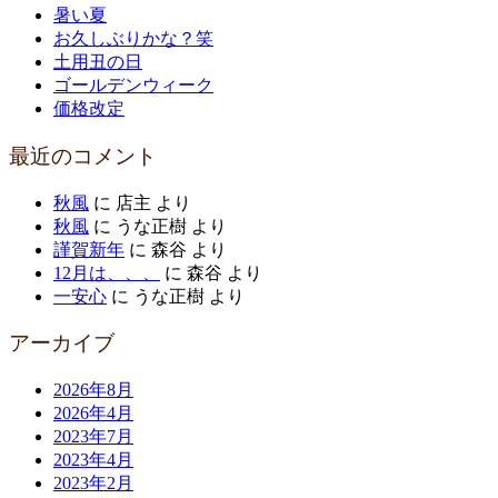
暑い夏
お久しぶりかな？笑
土用丑の日
ゴールデンウィーク
価格改定
最近のコメント
秋風
に
店主
より
秋風
に
うな正樹
より
謹賀新年
に
森谷
より
12月は、、、
に
森谷
より
一安心
に
うな正樹
より
アーカイブ
2026年8月
2026年4月
2023年7月
2023年4月
2023年2月