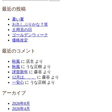
索:
最近の投稿
暑い夏
お久しぶりかな？笑
土用丑の日
ゴールデンウィーク
価格改定
最近のコメント
秋風
に
店主
より
秋風
に
うな正樹
より
謹賀新年
に
森谷
より
12月は、、、
に
森谷
より
一安心
に
うな正樹
より
アーカイブ
2026年8月
2026年4月