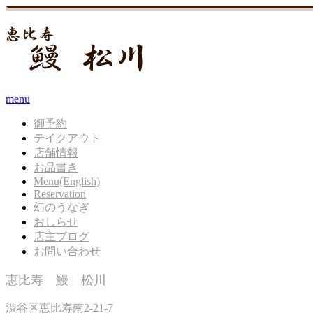
menu
御予約
テイクアウト
店舗情報
お品書き
Menu(English)
Reservation
幻のうなぎ
おしらせ
店主ブログ
お問い合わせ
恵比寿 鰻 松川
渋谷区恵比寿南2-21-7