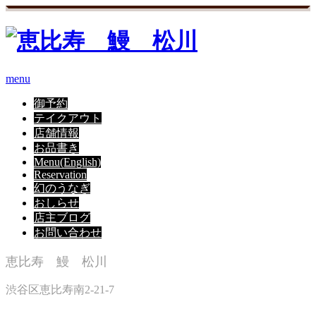
menu
御予約
テイクアウト
店舗情報
お品書き
Menu(English)
Reservation
幻のうなぎ
おしらせ
店主ブログ
お問い合わせ
恵比寿 鰻 松川
渋谷区恵比寿南2-21-7