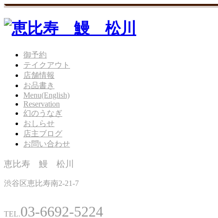
御予約
テイクアウト
店舗情報
お品書き
Menu(English)
Reservation
幻のうなぎ
おしらせ
店主ブログ
お問い合わせ
恵比寿 鰻 松川
渋谷区恵比寿南2-21-7
03-6692-5224
TEL.