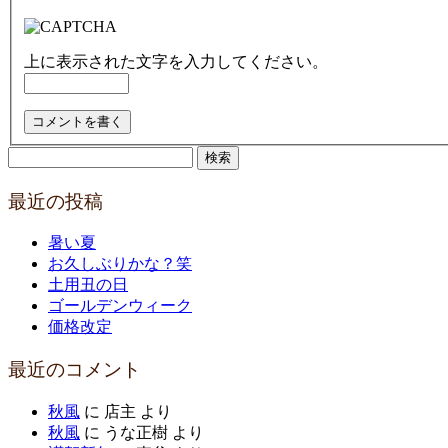
上に表示された文字を入力してください。
検
索:
最近の投稿
暑い夏
お久しぶりかな？笑
土用丑の日
ゴールデンウィーク
価格改定
最近のコメント
秋風
に
店主
より
秋風
に
うな正樹
より