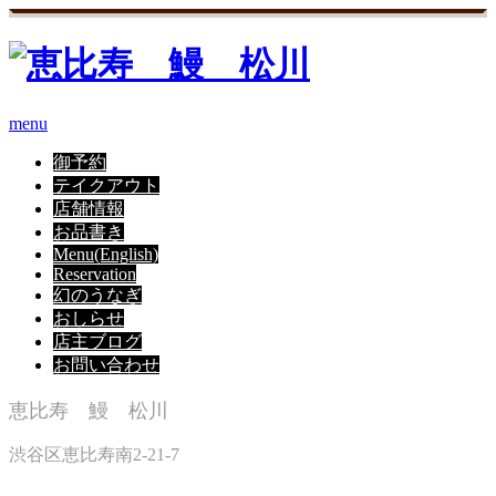
menu
御予約
テイクアウト
店舗情報
お品書き
Menu(English)
Reservation
幻のうなぎ
おしらせ
店主ブログ
お問い合わせ
恵比寿 鰻 松川
渋谷区恵比寿南2-21-7