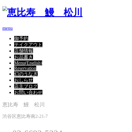
menu
御予約
テイクアウト
店舗情報
お品書き
Menu(English)
Reservation
幻のうなぎ
おしらせ
店主ブログ
お問い合わせ
恵比寿 鰻 松川
渋谷区恵比寿南2-21-7